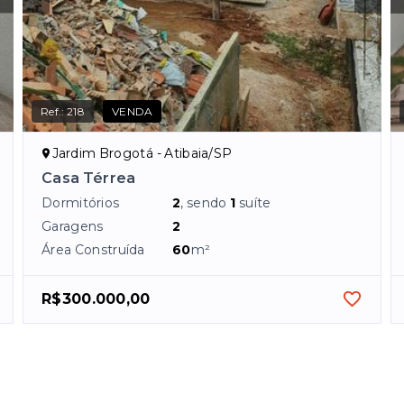
Ref.:
218
VENDA
Jardim Brogotá - Atibaia/SP
Casa Térrea
Dormitórios
2
, sendo
1
suíte
Garagens
2
Área Construída
60
m²
R$300.000,00