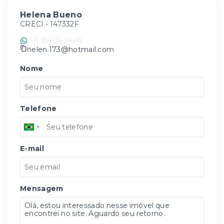
Helena Bueno
CRECI -
147332F
(11) 99636-9605
helen.173@hotmail.com
Nome
Telefone
E-mail
Mensagem