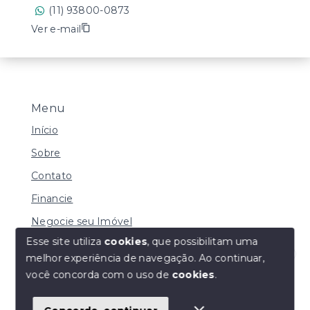
(11) 93800-0873
Ver e-mail
Menu
Início
Sobre
Contato
Financie
Negocie seu Imóvel
Esse site utiliza
cookies
, que possibilitam uma
melhor experiência de navegação.
Ao continuar,
Olá! Estamos disponíveis para te ajudar.
você concorda com o uso de
cookies
.
© Copyright 2026 - Atenas Imóveis - Todos os direitos
reservados