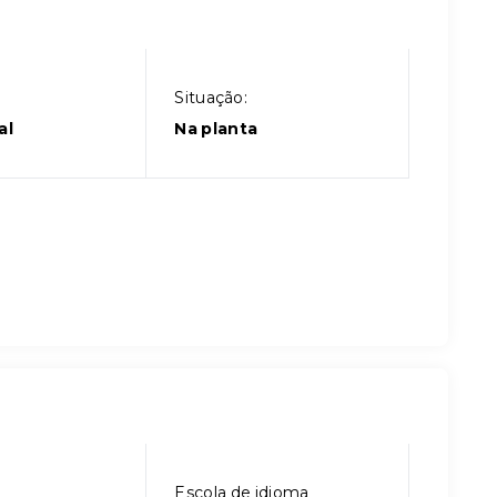
Situação:
al
Na planta
Escola de idioma