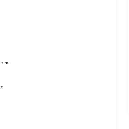
heira
to