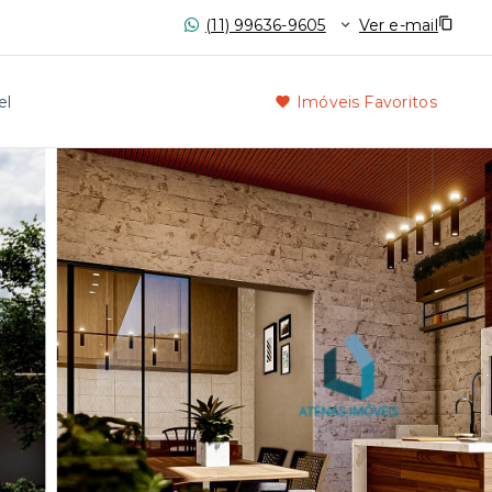
(11) 99636-9605
Ver e-mail
el
Imóveis Favoritos