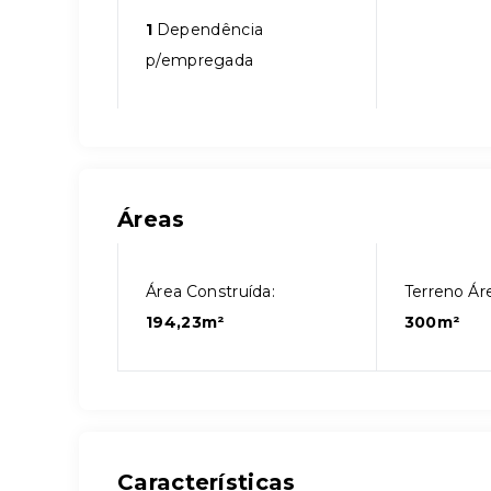
1
Dependência
p/empregada
Áreas
Área Construída:
Terreno Áre
194,23m²
300m²
Características