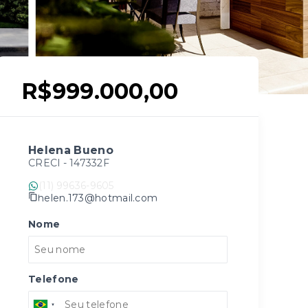
R$999.000,00
Helena Bueno
CRECI -
147332F
(11) 99636-9605
helen.173@hotmail.com
Nome
Telefone