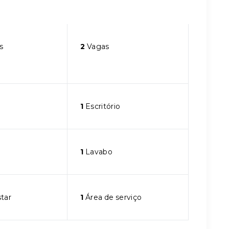
s
2
Vagas
1
Escritório
1
Lavabo
star
1
Área de serviço