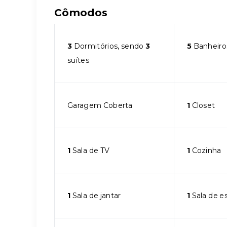
Cômodos
3
Dormitórios, sendo
3
5
Banheiro
suítes
Garagem Coberta
1
Closet
1
Sala de TV
1
Cozinha
1
Sala de jantar
1
Sala de e