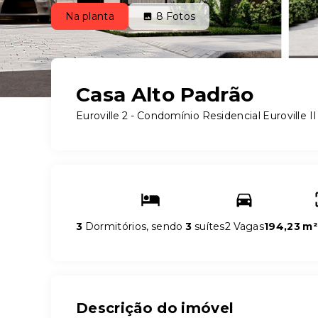
Na planta
8
Fotos
Casa Alto Padrão
Euroville 2 -
Condomínio Residencial Euroville II
3
Dormitórios, sendo
3
suítes
2 Vagas
194,23 m²
Descrição do imóvel