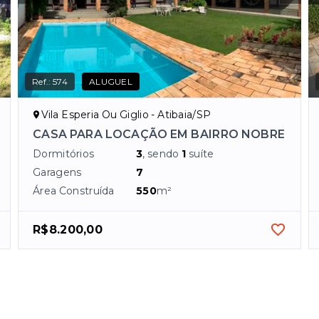
Ref.:
574
ALUGUEL
Vila Esperia Ou Giglio - Atibaia/SP
CASA PARA LOCAÇÃO EM BAIRRO NOBRE
Dormitórios
3
, sendo
1
suíte
Garagens
7
Área Construída
550
m²
R$8.200,00