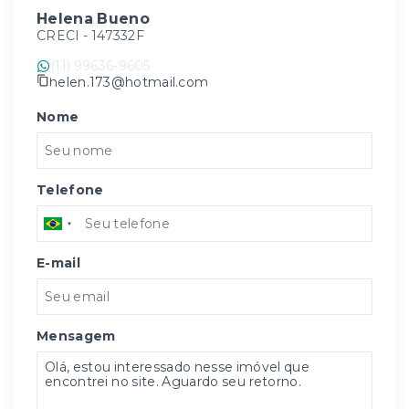
Helena Bueno
CRECI -
147332F
(11) 99636-9605
helen.173@hotmail.com
Nome
Telefone
E-mail
Mensagem