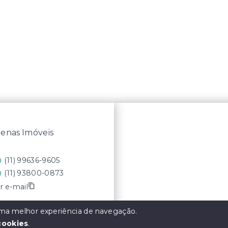
enas Imóveis
(11) 99636-9605
(11) 93800-0873
r e-mail
 uma melhor experiência de navegação.
cookies
.