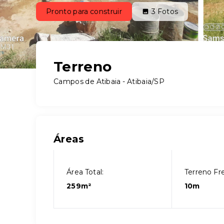
Pronto para construir
3
Fotos
Terreno
Campos de Atibaia - Atibaia/SP
Áreas
Área Total:
Terreno Fr
259m²
10m