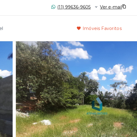
(11) 99636-9605
Ver e-mail
el
Imóveis Favoritos