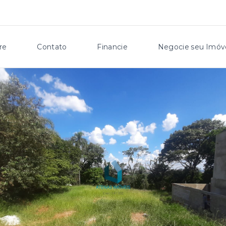
re
Contato
Financie
Negocie seu Imóv