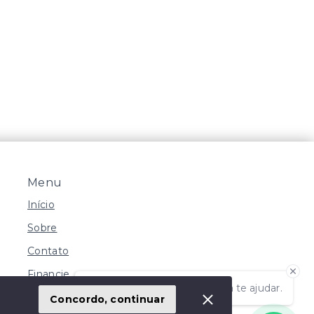
Menu
Início
Sobre
Contato
Financie
Olá! Estamos disponíveis para te ajudar.
Negocie seu Imóvel
Concordo, continuar