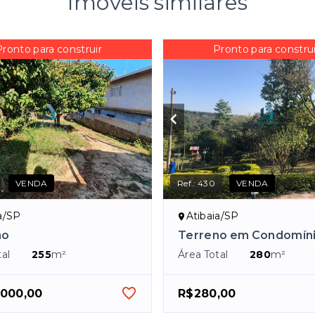
Imóveis similares
Pronto para construir
Pronto para construi
VENDA
Ref.:
430
VENDA
a/SP
Atibaia/SP
no
Terreno em Condomín
al
255
m²
Área Total
280
m²
.000,00
R$280,00