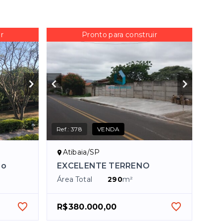
r
Pronto para construir
Ref.:
378
VENDA
Atibaia/SP
io
EXCELENTE TERRENO
Área Total
290
m²
R$380.000,00