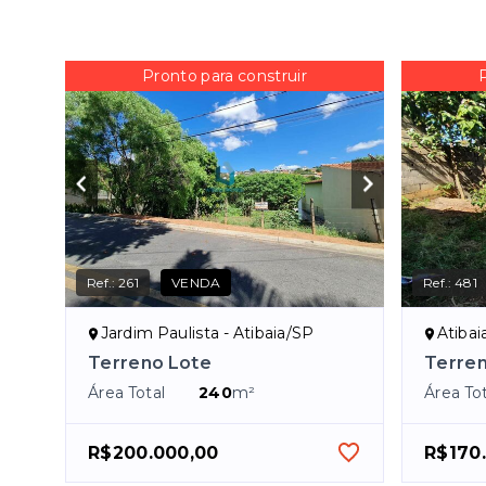
Pronto para construir
Ref.:
261
VENDA
Ref.:
481
Jardim Paulista - Atibaia/SP
Atibai
Terreno Lote
Terre
Área Total
240
m²
Área Tot
R$200.000,00
R$170