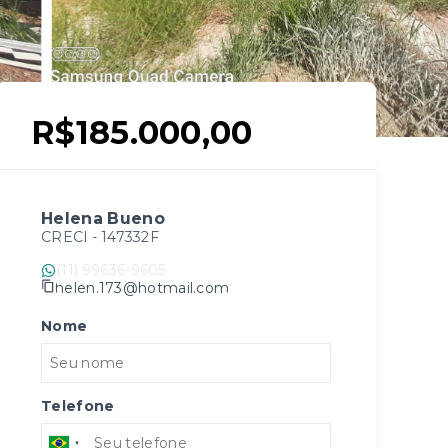
R$185.000,00
Helena Bueno
CRECI -
147332F
(11) 99636-9605
helen.173@hotmail.com
Nome
Telefone